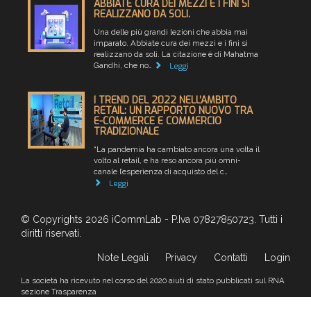
ABBIATE CURA DEI MEZZI E I FINI SI
REALIZZANO DA SOLI.
Una delle più grandi lezioni che abbia mai
imparato. Abbiate cura dei mezzi e i fini si
realizzano da soli. La citazione è di Mahatma
Gandhi, che no…
Leggi
I TREND DEL 2022 NELL’AMBITO
RETAIL: UN RAPPORTO NUOVO TRA
E-COMMERCE E COMMERCIO
TRADIZIONALE
“La pandemia ha cambiato ancora una volta il
volto al retail, e ha reso ancora più omni-
canale l’esperienza di acquisto del c…
Leggi
© Copyrights 2026 iCommLab - P.Iva 07827850723. Tutti i
diritti riservati.
Note Legali
Privacy
Contatti
Login
La società ha ricevuto nel corso del 2020 aiuti di stato pubblicati sul RNA
sezione Trasparenza