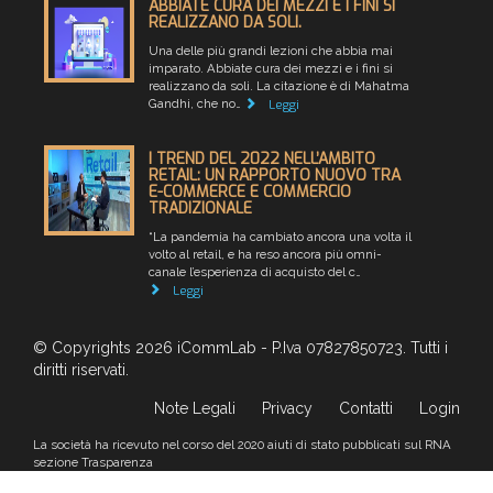
ABBIATE CURA DEI MEZZI E I FINI SI
REALIZZANO DA SOLI.
Una delle più grandi lezioni che abbia mai
imparato. Abbiate cura dei mezzi e i fini si
realizzano da soli. La citazione è di Mahatma
Gandhi, che no…
Leggi
I TREND DEL 2022 NELL’AMBITO
RETAIL: UN RAPPORTO NUOVO TRA
E-COMMERCE E COMMERCIO
TRADIZIONALE
“La pandemia ha cambiato ancora una volta il
volto al retail, e ha reso ancora più omni-
canale l’esperienza di acquisto del c…
Leggi
© Copyrights 2026 iCommLab - P.Iva 07827850723. Tutti i
diritti riservati.
Note Legali
Privacy
Contatti
Login
La società ha ricevuto nel corso del 2020 aiuti di stato pubblicati sul RNA
sezione Trasparenza