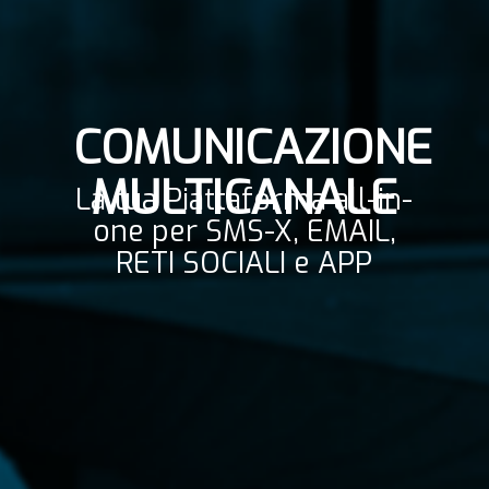
COMUNICAZIONE
MULTICANALE
La tua Piattaforma all-in-
one per SMS-X, EMAIL,
RETI SOCIALI e APP